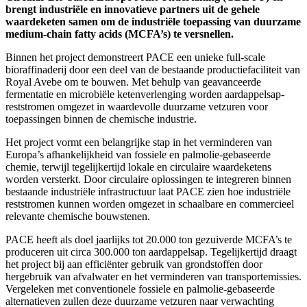
brengt industriële en innovatieve partners uit de gehele
waardeketen samen om de industriële toepassing van duurzame
medium-chain fatty acids (MCFA’s) te versnellen.
Binnen het project demonstreert PACE een unieke full-scale
bioraffinaderij door een deel van de bestaande productiefaciliteit van
Royal Avebe om te bouwen. Met behulp van geavanceerde
fermentatie en microbiële ketenverlenging worden aardappelsap-
reststromen omgezet in waardevolle duurzame vetzuren voor
toepassingen binnen de chemische industrie.
Het project vormt een belangrijke stap in het verminderen van
Europa’s afhankelijkheid van fossiele en palmolie-gebaseerde
chemie, terwijl tegelijkertijd lokale en circulaire waardeketens
worden versterkt. Door circulaire oplossingen te integreren binnen
bestaande industriële infrastructuur laat PACE zien hoe industriële
reststromen kunnen worden omgezet in schaalbare en commercieel
relevante chemische bouwstenen.
PACE heeft als doel jaarlijks tot 20.000 ton gezuiverde MCFA’s te
produceren uit circa 300.000 ton aardappelsap. Tegelijkertijd draagt
het project bij aan efficiënter gebruik van grondstoffen door
hergebruik van afvalwater en het verminderen van transportemissies.
Vergeleken met conventionele fossiele en palmolie-gebaseerde
alternatieven zullen deze duurzame vetzuren naar verwachting