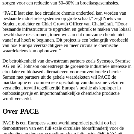
zorgen voor een reductie van 50–80% in broeikasgasemissies.
“PACE laat zien hoe circulaire chemie onderdeel kan worden van
bestaande industriële systemen op grote schaal,” zegt Niels van
Stralen, oprichter en Chief Growth Officer van ChainCraft. “Door
bestaande infrastructuur te upgraden en gebruik te maken van lokaal
beschikbare reststromen, tonen we aan dat duurzame chemie niet
vanaf nul hoeft te beginnen. Dit project is een belangrijk voorbeeld
van hoe Europa veerkrachtigere en meer circulaire chemische
waardeketens kan opbouwen.”
De betrokkenheid van downstream partners zoals Syensqo, Symrise
AG en SC Johnson onderstreept de groeiende industriële interesse in
circulaire en biobased alternatieven voor conventionele chemie.
Samen met partners uit de gehele waardeketen wil PACE de
marktadoptie en commerciële opschaling van duurzame vetzuren
versnellen, terwijl tegelijkertijd Europa’s positie als koploper in
ontbossingsvrije en importonafhankelijke chemische productie
wordt versterkt.
Over PACE
PACE is een Europees samenwerkingsproject gericht op het
demonstreren van een full-scale circulaire bioraffinaderij voor de
productie van duurzame medium-chain fatty acids (MCFA’s) uit