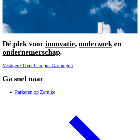
Dé plek voor
innovatie
,
onderzoek
en
ondernemerschap
.
Vestigen?
Over Campus Groningen
Ga snel naar
Parkeren op Zernike